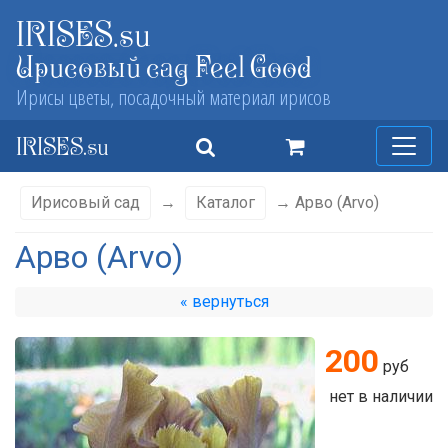
IRISES.su
Ирисовый сад Feel Good
Ирисы цветы, посадочный материал ирисов
IRISES.su
Ирисовый сад
→
Каталог
→ Арво (Arvo)
Арво (Arvo)
« вернуться
200
руб
нет в наличии