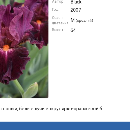
Автор:
Black
Год:
2007
Сезон
M
(средний)
цветения:
Высота:
64
тонный, белые лучи вокруг ярко-оранжевой б.