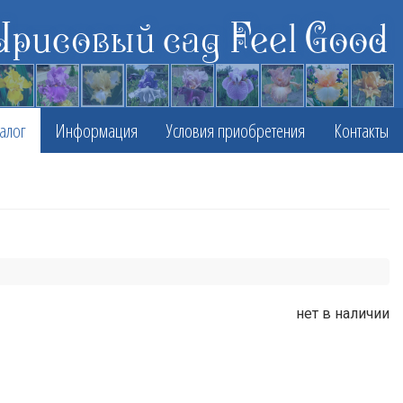
Ирисовый сад Feel Good
алог
Информация
Условия приобретения
Контакты
нет в наличии