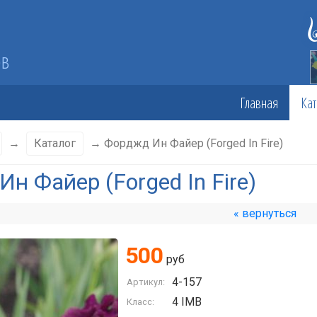
ов
Главная
Кат
→
Каталог
→ Форджд Ин Файер (Forged In Fire)
н Файер (Forged In Fire)
« вернуться
500
руб
4-157
Артикул:
4 IMB
Класс: