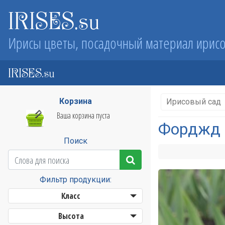
IRISES.su
Ирисы цветы, посадочный материал ирис
IRISES.su
Корзина
Ирисовый сад
Ваша корзина пуста
Форджд И
Поиск
Фильтр продукции:
Класс
Высота