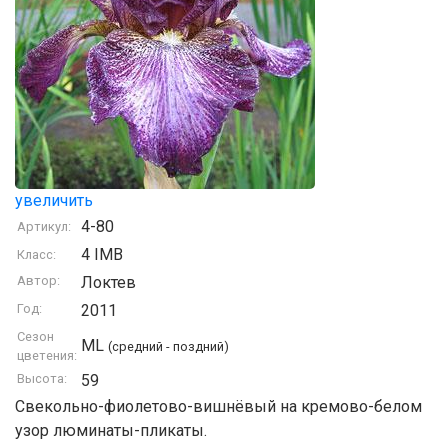
увеличить
4-80
Артикул:
4 IMB
Класс:
Автор:
Локтев
Год:
2011
Сезон
ML
(средний - поздний)
цветения:
Высота:
59
Свекольно-фиолетово-вишнёвый на кремово-белом
узор люминаты-пликаты.