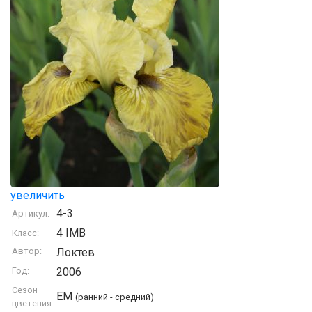
увеличить
4-3
Артикул:
4 IMB
Класс:
Автор:
Локтев
Год:
2006
Сезон
EM
(ранний - средний)
цветения: