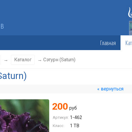
ов
Главная
Кат
→
Каталог
→ Сэтурн (Saturn)
Saturn)
« вернуться
200
руб
1-462
Артикул:
1 TB
Класс: