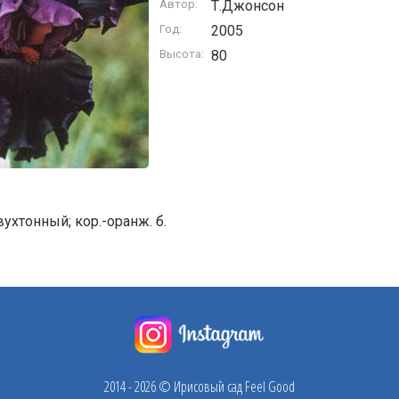
Автор:
Т.Джонсон
Год:
2005
Высота:
80
ухтонный; кор.-оранж. б.
2014 - 2026 © Ирисовый сад Feel Good