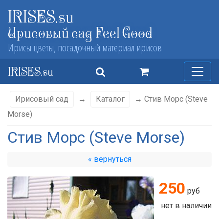
IRISES.su
Ирисовый сад Feel Good
Ирисы цветы, посадочный материал ирисов
IRISES.su
Ирисовый сад
→
Каталог
→ Стив Морс (Steve
Morse)
Стив Морс (Steve Morse)
« вернуться
250
руб
нет в наличии