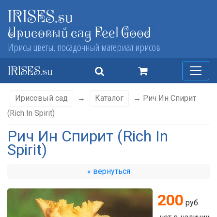
IRISES.su
Ирисовый сад Feel Good
Ирисы цветы, посадочный материал ирисов
IRISES.su
Ирисовый сад
→
Каталог
→ Рич Ин Спирит
(Rich In Spirit)
Рич Ин Спирит (Rich In
Spirit)
« вернуться
200
руб