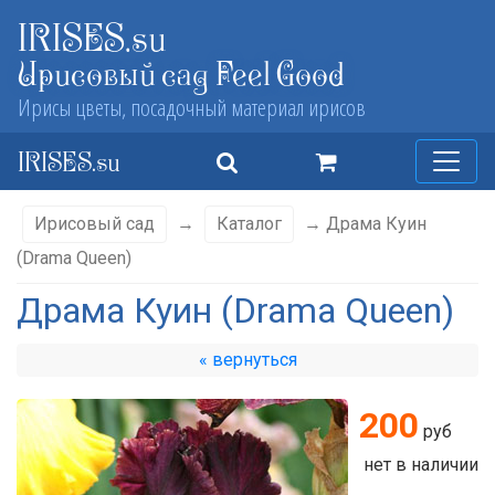
IRISES.su
Ирисовый сад Feel Good
Ирисы цветы, посадочный материал ирисов
IRISES.su
Ирисовый сад
→
Каталог
→ Драма Куин
(Drama Queen)
Драма Куин (Drama Queen)
« вернуться
200
руб
нет в наличии