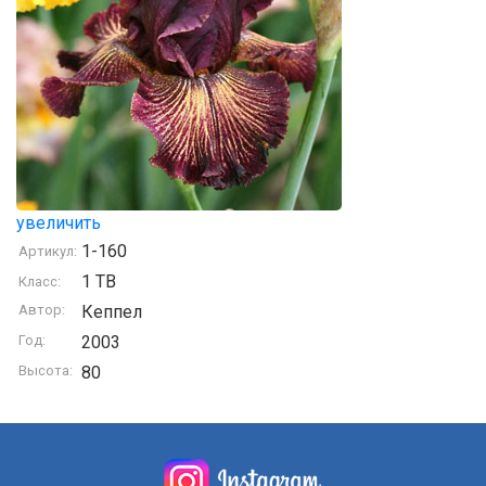
увеличить
1-160
Артикул:
1 TB
Класс:
Автор:
Кеппел
Год:
2003
Высота:
80