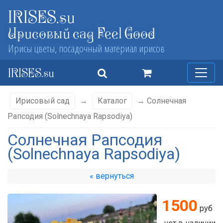
IRISES.su
Ирисовый сад Feel Good
Ирисы цветы, посадочный материал ирисов
IRISES.su
Ирисовый сад
→
Каталог
→ Солнечная
Рапсодия (Solnechnaya Rapsodiya)
Солнечная Рапсодия
(Solnechnaya Rapsodiya)
« вернуться
1500
руб