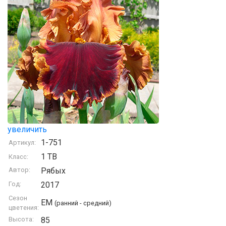
увеличить
1-751
Артикул:
1 TB
Класс:
Автор:
Рябых
Год:
2017
Сезон
EM
(ранний - средний)
цветения:
Высота:
85