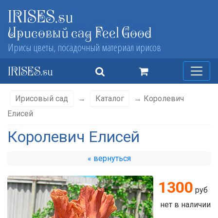
IRISES.su
Ирисовый сад Feel Good
Ирисы цветы, посадочный материал ирисов
IRISES.su
Ирисовый сад
→
Каталог
→ Королевич
Елисей
Королевич Елисей
« вернуться
1300
руб
нет в наличии