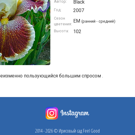
Автор:
Black
Год:
2007
Сезон
EM
(ранний - средний)
цветения:
Высота:
102
 Неизменно пользующийся большим спросом .
2014 - 2026 © Ирисовый сад Feel Good