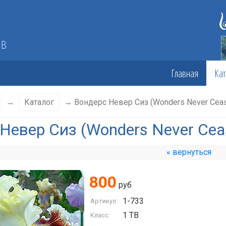
ов
Главная
Кат
→
Каталог
→ Вондерс Невер Сиз (Wonders Never Cea
Невер Сиз (Wonders Never Cea
« вернуться
800
руб
1-733
Артикул:
1 TB
Класс: