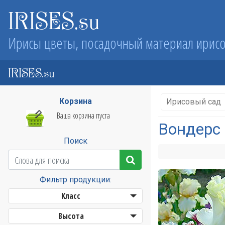
IRISES.su
Ирисы цветы, посадочный материал ирис
IRISES.su
Корзина
Ирисовый сад
Ваша корзина пуста
Вондерс 
Поиск
Фильтр продукции:
Класс
Высота