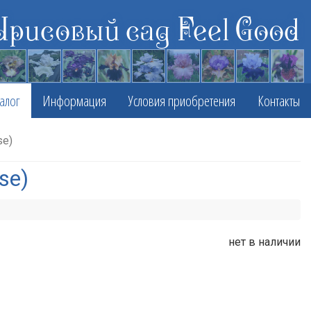
Ирисовый сад Feel Good
алог
Информация
Условия приобретения
Контакты
se)
se)
нет в наличии