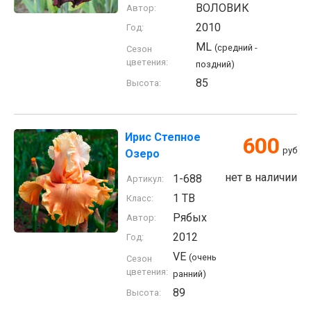
ВОЛОВИК
Автор:
2010
Год:
ML
(средний -
Сезон
цветения:
поздний)
85
Высота:
Ирис Степное
600
руб
Озеро
нет в наличии
1-688
Артикул:
1 TB
Класс:
Рябых
Автор:
2012
Год:
VE
(очень
Сезон
цветения:
ранний)
89
Высота: