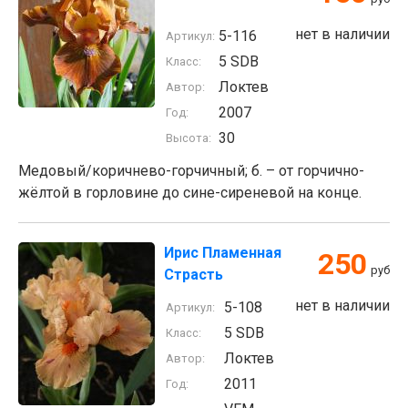
нет в наличии
5-116
Артикул:
5 SDB
Класс:
Локтев
Автор:
2007
Год:
30
Высота:
Медовый/коричнево-горчичный; б. – от горчично-
жёлтой в горловине до сине-сиреневой на конце.
Ирис Пламенная
250
руб
Страсть
нет в наличии
5-108
Артикул:
5 SDB
Класс:
Локтев
Автор:
2011
Год: