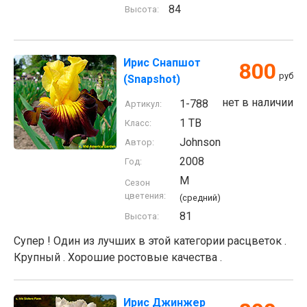
84
Высота:
Ирис Снапшот
800
руб
(Snapshot)
нет в наличии
1-788
Артикул:
1 TB
Класс:
Johnson
Автор:
2008
Год:
M
Сезон
цветения:
(средний)
81
Высота:
Супер ! Один из лучших в этой категории расцветок .
Крупный . Хорошие ростовые качества .
Ирис Джинжер