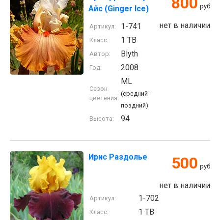
800
руб
Айс (Ginger Ice)
нет в наличии
1-741
Артикул:
1 TB
Класс:
Blyth
Автор:
2008
Год:
ML
Сезон
(средний -
цветения:
поздний)
94
Высота:
Ирис Раздолье
500
руб
нет в наличии
1-702
Артикул:
1 TB
Класс: