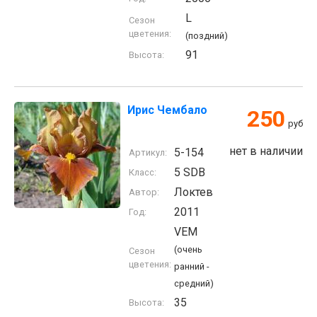
L
Сезон
цветения:
(поздний)
91
Высота:
Ирис Чембало
250
руб
нет в наличии
5-154
Артикул:
5 SDB
Класс:
Локтев
Автор:
2011
Год:
VEM
(очень
Сезон
цветения:
ранний -
средний)
35
Высота: