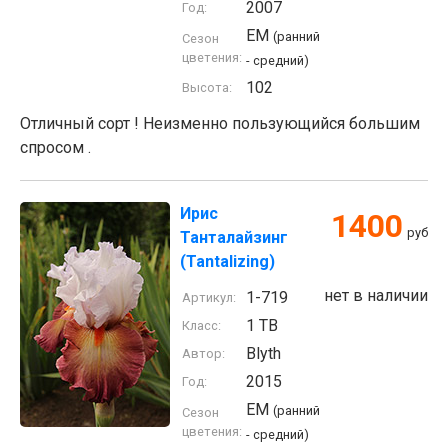
2007
Год:
EM
(ранний
Сезон
цветения:
- средний)
102
Высота:
Отличный сорт ! Неизменно пользующийся большим
спросом .
Ирис
1400
руб
Танталайзинг
(Tantalizing)
нет в наличии
1-719
Артикул:
1 TB
Класс:
Blyth
Автор:
2015
Год:
EM
(ранний
Сезон
цветения:
- средний)