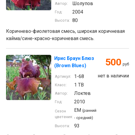
Шолупов
Автор:
2004
Год:
80
Высота:
Коричнево-фиолетовая смесь, широкая коричневая
кайма/сине-красно-коричневая смесь.
Ирис Браун Блюз
500
руб
(Brown Blues)
нет в наличии
1-68
Артикул:
1 TB
Класс:
Локтев
Автор:
2010
Год:
EM
(ранний
Сезон
цветения:
- средний)
93
Высота: