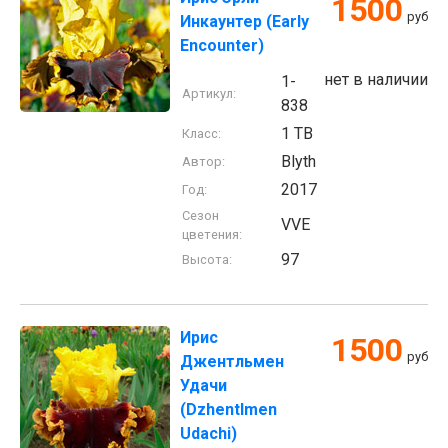
1500
руб
Инкаунтер (Early
Encounter)
нет в наличии
1-
Артикул:
838
1 TB
Класс:
Blyth
Автор:
2017
Год:
Сезон
VVE
цветения:
97
Высота:
Ирис
1500
руб
Джентльмен
Удачи
(Dzhentlmen
Udachi)