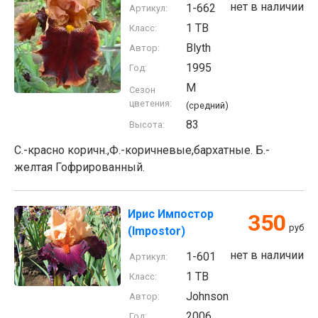
нет в наличии
1-662
Артикул:
1 TB
Класс:
Blyth
Автор:
1995
Год:
M
Сезон
цветения:
(средний)
83
Высота:
С.-красно коричн.,Ф.-коричневые,бархатные. Б.-
желтая Гофрированный.
Ирис Импостор
350
руб
(Impostor)
нет в наличии
1-601
Артикул:
1 TB
Класс:
Johnson
Автор:
2006
Год: