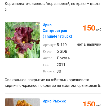
Коричневато-оливков./коричневый, по краю – цвета
с.
Ирис
150
руб
Сандерстрак
(Thunderstruck)
нет в наличии
5-119
Артикул:
5 SDB
Класс:
Локтев
Автор:
2011
Год:
30
Высота:
Свекольное покрытие на жёлтом/коричневато-
кирпично-красное покрытие на жёлтом; оранжевая б.
Ирис Рыжик
150
руб