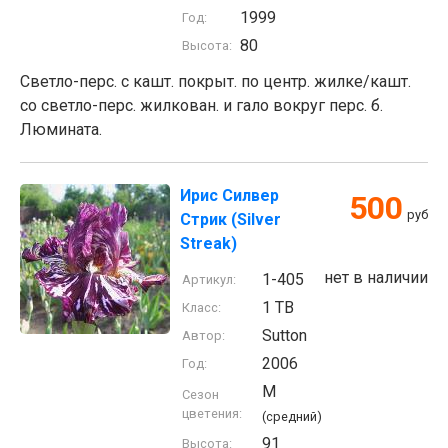
1999
Год:
80
Высота:
Светло-перс. с кашт. покрыт. по центр. жилке/кашт.
со светло-перс. жилкован. и гало вокруг перс. б.
Люмината.
Ирис Силвер
500
руб
Стрик (Silver
Streak)
нет в наличии
1-405
Артикул:
1 TB
Класс:
Sutton
Автор:
2006
Год:
M
Сезон
цветения:
(средний)
91
Высота: