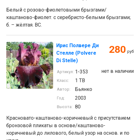
Белый с розово-фиолетовыми брызгами/
каштаново-фиолет. с серебристо-белыми брызгами;
б. – жёлтая. BC.
Ирис Полвере Ди
280
руб
Стелле (Polvere
Di Stelle)
нет в наличии
1-353
Артикул:
1 TB
Класс:
Бьянко
Автор:
2003
Год:
80
Высота:
Красновато-каштаново-коричневый с присутствием
бронзовой пликаты в основе/каштаново-
коричневый до лилового, белый узор на основ. и по