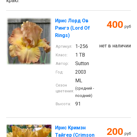
краю.
Ирис Лорд Ов
400
руб
Рингз (Lord Of
Rings)
нет в наличии
1-256
Артикул:
1 TB
Класс:
Sutton
Автор:
2003
Год:
ML
Сезон
(средний -
цветения:
поздний)
91
Высота:
Ирис Кримзн
200
руб
Тайгер (Crimson