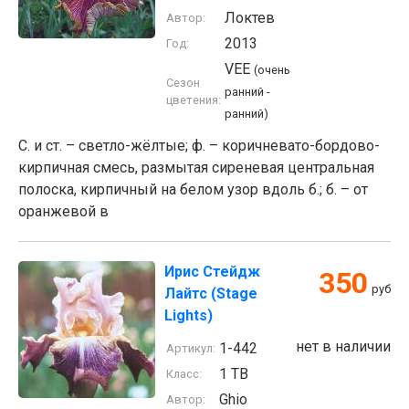
Локтев
Автор:
2013
Год:
VEE
(очень
Сезон
ранний -
цветения:
ранний)
С. и ст. – светло-жёлтые; ф. – коричневато-бордово-
кирпичная смесь, размытая сиреневая центральная
полоска, кирпичный на белом узор вдоль б.; б. – от
оранжевой в
Ирис Стейдж
350
руб
Лайтс (Stage
Lights)
нет в наличии
1-442
Артикул:
1 TB
Класс:
Ghio
Автор: