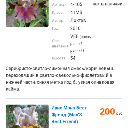
нет в наличии
4-105
Артикул:
4 IMB
Класс:
Локтев
Автор:
2010
Год:
VEE
(очень
Сезон
ранний -
цветения:
ранний)
54
Высота:
Серебристо-светло-лимонная смесь/коричневый,
переходящий в светло-свекольно-фиолетовый в
нижней части, синяя метка под б., узкая оливковая
кайма.
Ирис Мэнз Бест
200
руб
Френд (Man’S
Best Friend)