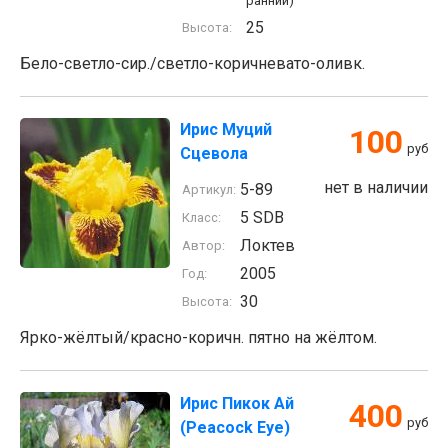
ранний)
25
Высота:
Бело-светло-сир./светло-коричневато-оливк.
Ирис Муций
100
руб
Сцевола
нет в наличии
5-89
Артикул:
5 SDB
Класс:
Локтев
Автор:
2005
Год:
30
Высота:
Ярко-жёлтый/красно-коричн. пятно на жёлтом.
Ирис Пикок Ай
400
руб
(Peacock Eye)