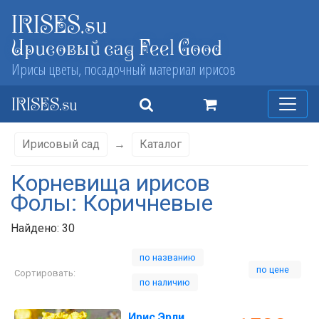
IRISES.su
Ирисовый сад Feel Good
Ирисы цветы, посадочный материал ирисов
IRISES.su
Ирисовый сад
→
Каталог
Корневища ирисов
Фолы: Коричневые
Найдено: 30
по названию
по цене
Сортировать:
по наличию
Ирис Эрли