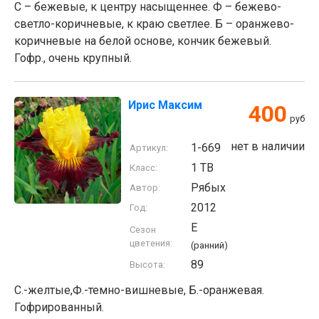
С – бежевые, к центру насыщеннее. Ф – бежево-
светло-коричневые, к краю светлее. Б – оранжево-
коричневые на белой основе, кончик бежевый.
Гофр., очень крупный.
Ирис Максим
400
руб
нет в наличии
1-669
Артикул:
1 TB
Класс:
Рябых
Автор:
2012
Год:
E
Сезон
цветения:
(ранний)
89
Высота:
С.-желтые,Ф.-темно-вишневые, Б.-оранжевая.
Гофрированный.