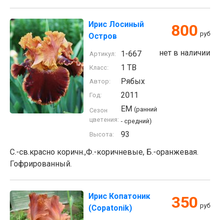
Ирис Лосиный
800
руб
Остров
нет в наличии
1-667
Артикул:
1 TB
Класс:
Рябых
Автор:
2011
Год:
EM
(ранний
Сезон
цветения:
- средний)
93
Высота:
С.-св.красно коричн.,Ф.-коричневые, Б.-оранжевая.
Гофрированный.
Ирис Копатоник
350
руб
(Copatonik)