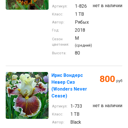
нет в наличии
1-826
Артикул:
1 TB
Класс:
Рябых
Автор:
2018
Год:
M
Сезон
цветения:
(средний)
80
Высота:
Ирис Вондерс
800
руб
Невер Сиз
(Wonders Never
Cease)
нет в наличии
1-733
Артикул:
1 TB
Класс:
Black
Автор: