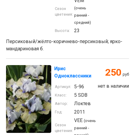
VEM
(очень
Сезон
цветения:
ранний -
средний)
23
Высота:
Персиковый/жёлто-коричнево-персиковый; ярко-
мандариновая б.
Ирис
250
руб
Одноклассники
нет в наличии
5-96
Артикул:
5 SDB
Класс:
Локтев
Автор:
2011
Год:
VEE
(очень
Сезон
ранний -
цветения: