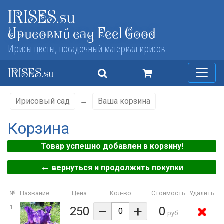
IRISES.su
Ирисовый сад Feel Good
Ирисы цветы, посадочный материал ирисов
IRISES.su
Ирисовый сад
→
Ваша корзина
Корзина
Товар успешно добавлен в корзину!
←
вернуться и продолжить покупки
№
Название
Цена
Кол-во
Стоимость
Удалить
–
+
1.
250
0
руб