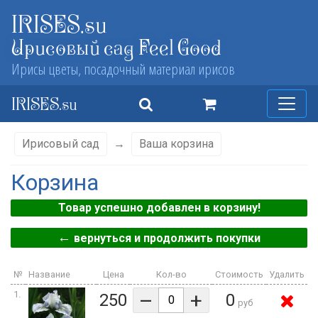
IRISES.su
Ирисовый сад Feel Good
Ирисы цветы, посадочный материал ирисов
IRISES.su
Ирисовый сад
→
Ваша корзина
Корзина
Товар успешно добавлен в корзину!
←
вернуться и продолжить покупки
№
Название
Цена
Кол-во
Стоимость
Удалить
–
+
1.
250
0
руб