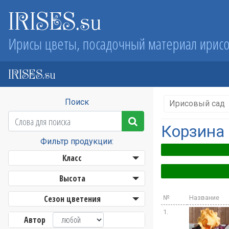
IRISES.su
Ирисы цветы, посадочный материал ирис
IRISES.su
Поиск
Ирисовый сад
Корзина
Фильтр продукции:
Класс
Высота
Сезон цветения
№
Название
1.
Автор