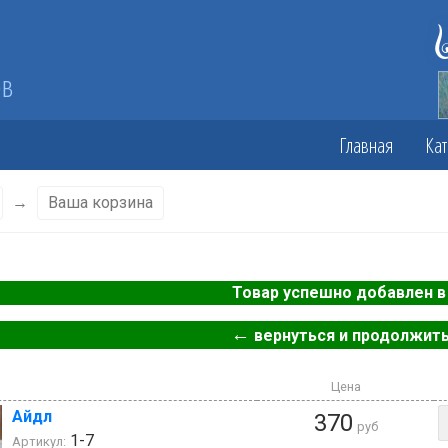
ов
Главная
Кат
→
Ваша корзина
Товар успешно добавлен в 
←
вернуться и продолжить
Цена
Айдл
370
руб
1-7
Артикул: