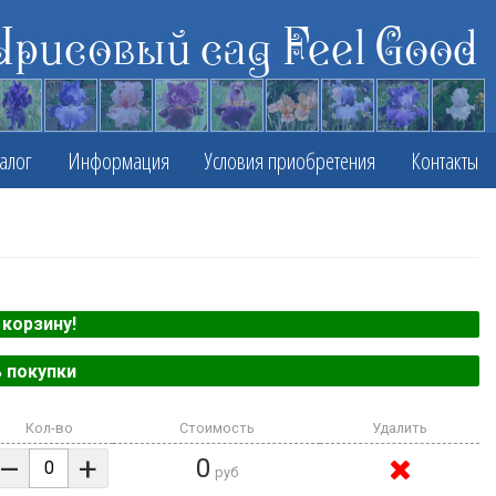
Ирисовый сад Feel Good
алог
Информация
Условия приобретения
Контакты
корзину!
 покупки
Кол-во
Стоимость
Удалить
–
+
0
руб