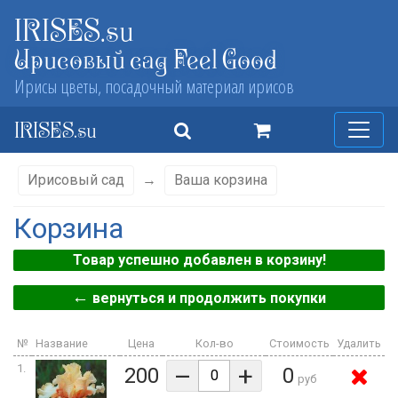
IRISES.su
Ирисовый сад Feel Good
Ирисы цветы, посадочный материал ирисов
IRISES.su
Ирисовый сад
→
Ваша корзина
Корзина
Товар успешно добавлен в корзину!
←
вернуться и продолжить покупки
№
Название
Цена
Кол-во
Стоимость
Удалить
–
+
1.
200
0
руб