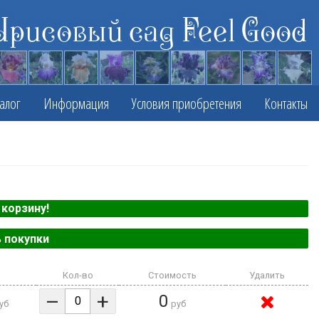
Ирисовый сад Feel Good
алог
Информация
Условия приобретения
Контакты
корзину!
 покупки
Кол-во
Стоимость
Удалить
–
+
0
уб
руб