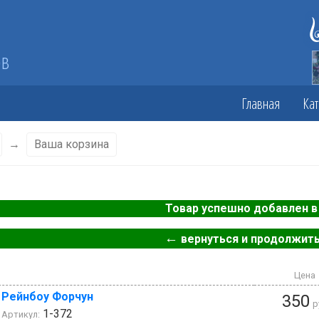
ов
Главная
Кат
→
Ваша корзина
Товар успешно добавлен в 
←
вернуться и продолжить
Цена
Рейнбоу Форчун
350
р
1-372
Артикул: