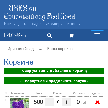
IRISES.su
Ирисовый сад Feel Good
Ирисы цветы, посадочный материал ирисов
IRISES.su
Ирисовый сад
→
Ваша корзина
Корзина
Товар успешно добавлен в корзину!
←
вернуться и продолжить покупки
№
Название
Цена
Кол-во
Стоимость
Удалить
–
+
1.
500
0
руб