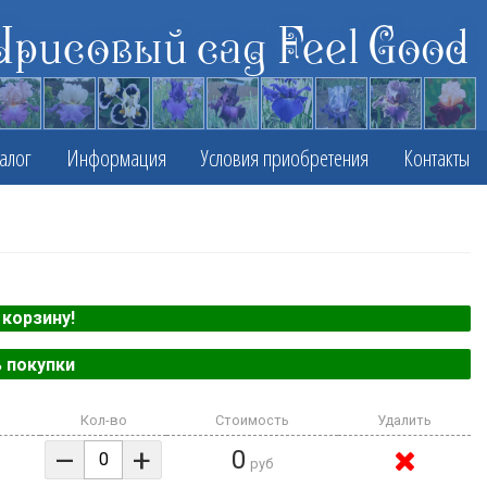
Ирисовый сад Feel Good
алог
Информация
Условия приобретения
Контакты
корзину!
 покупки
Кол-во
Стоимость
Удалить
–
+
0
руб