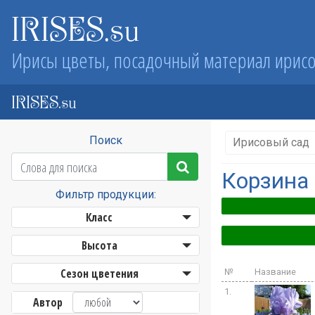
IRISES.su
Ирисы цветы, посадочный материал ирис
IRISES.su
Поиск
Ирисовый сад
Корзина
Фильтр продукции:
Класс
Высота
Сезон цветения
№
Название
1.
Автор