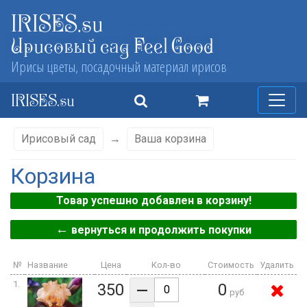
IRISES.su
Ирисовый сад Feel Good
Ирисы цветы, посадочный материал ирисов
IRISES.su
Ирисовый сад
→
Ваша корзина
Корзина
Товар успешно добавлен в корзину!
←
вернуться и продолжить покупки
№
Название
Цена
Кол-во
Стоимость
Удалить
–
1.
350
0
руб