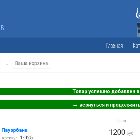
ов
Главная
Кат
→
Ваша корзина
Товар успешно добавлен в 
←
вернуться и продолжить
Цена
Пауэрбанк
1200
руб
1-925
Артикул: