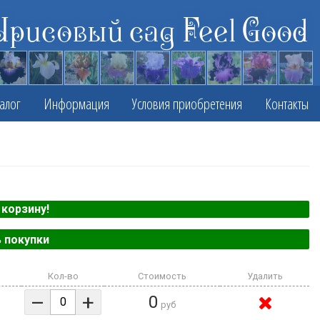
Ирисовый сад Feel Good
алог
Информация
Условия приобретения
Контакты
корзину!
 покупки
Кол-во
Стоимость
Удалить
–
+
0
руб