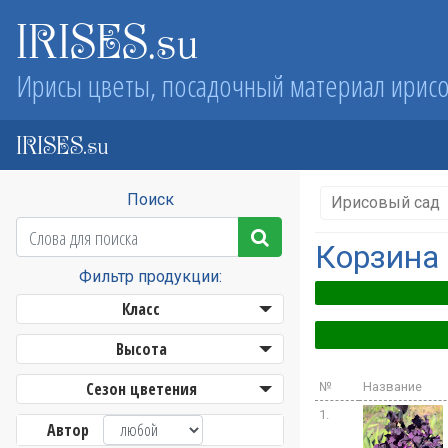
IRISES.su
Ирисы цветы, посадочный материал ирис
IRISES.su
Поиск
Ирисовый сад
Корзина
Фильтр продукции:
Класс
Высота
Сезон цветения
№
Название
1.
Автор