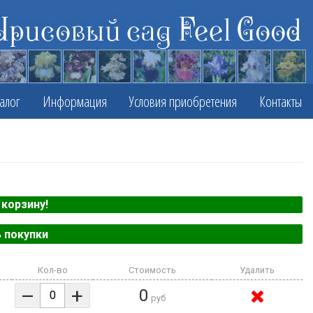
Ирисовый сад Feel Good
алог
Информация
Условия приобретения
Контакты
корзину!
 покупки
Кол-во
Стоимость
Удалить
–
+
0
руб