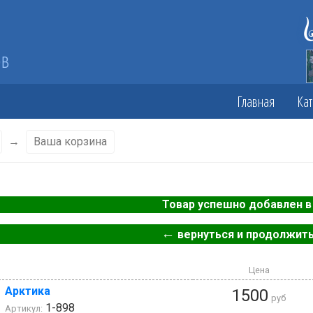
ов
Главная
Кат
→
Ваша корзина
Товар успешно добавлен в 
←
вернуться и продолжить
Цена
Арктика
1500
руб
1-898
Артикул: