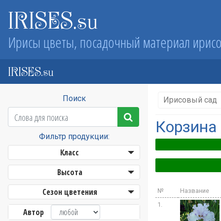
IRISES.su
Ирисы цветы, посадочный материал ирис
IRISES.su
Поиск
Ирисовый сад
Корзина
Фильтр продукции:
Класс
Высота
Сезон цветения
№
Название
1.
Автор