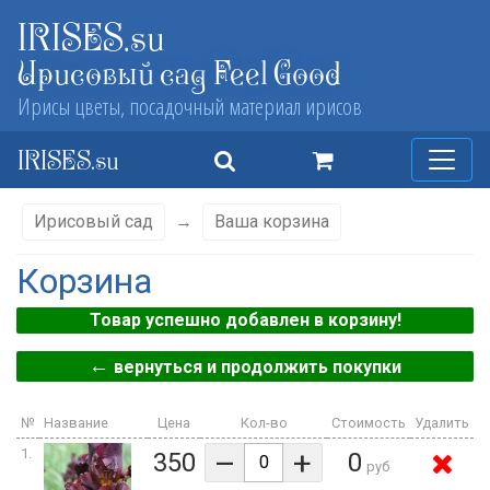
IRISES.su
Ирисовый сад Feel Good
Ирисы цветы, посадочный материал ирисов
IRISES.su
Ирисовый сад
→
Ваша корзина
Корзина
Товар успешно добавлен в корзину!
←
вернуться и продолжить покупки
№
Название
Цена
Кол-во
Стоимость
Удалить
–
+
1.
350
0
руб