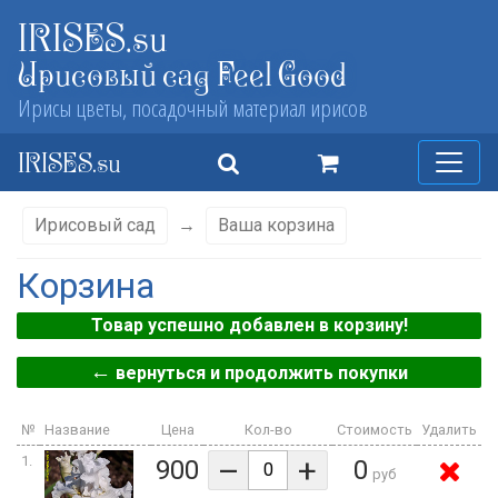
IRISES.su
Ирисовый сад Feel Good
Ирисы цветы, посадочный материал ирисов
IRISES.su
Ирисовый сад
→
Ваша корзина
Корзина
Товар успешно добавлен в корзину!
←
вернуться и продолжить покупки
№
Название
Цена
Кол-во
Стоимость
Удалить
–
+
1.
900
0
руб