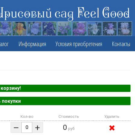
Ирисовый сад Feel Good
алог
Информация
Условия приобретения
Контакты
корзину!
 покупки
Кол-во
Стоимость
Удалить
–
+
0
руб