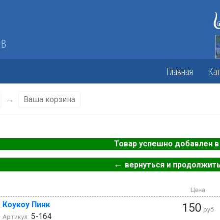
ов
Главная
Кат
→
Ваша корзина
Товар успешно добавлен в 
←
вернуться и продолжить
Цена
Коукоу Пинк
150
руб
5-164
Артикул: