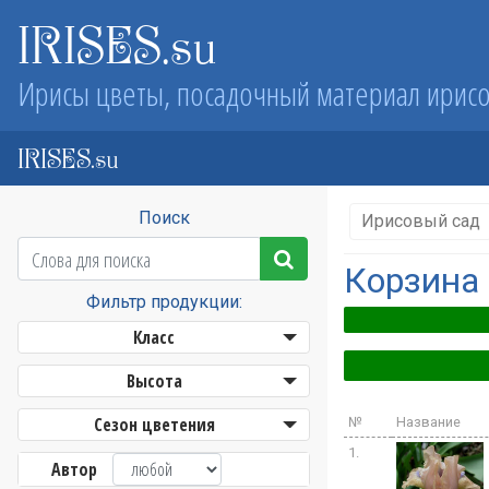
IRISES.su
Ирисы цветы, посадочный материал ирис
IRISES.su
Поиск
Ирисовый сад
Корзина
Фильтр продукции:
Класс
Высота
Сезон цветения
№
Название
1.
Автор