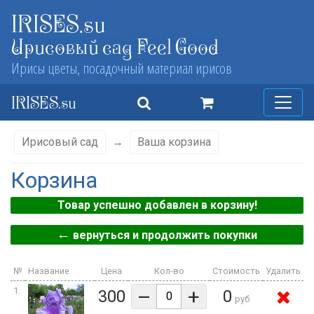
IRISES.su
Ирисовый сад Feel Good
Ирисы цветы, посадочный материал ирисов
IRISES.su
Ирисовый сад
→
Ваша корзина
Корзина
Товар успешно добавлен в корзину!
←
вернуться и продолжить покупки
№
Название
Цена
Кол-во
Стоимость
Удалить
–
+
1.
300
0
руб