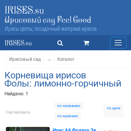
IRISES.su
Ирисовый сад Feel Good
Ирисы цветы, посадочный материал ирисов
IRISES.su
Ирисовый сад
→
Каталог
Корневища ирисов
Фолы: лимонно-горчичный
Найдено: 1
по названию
по цене
Сортировать:
по наличию
Ирис Ай Фоллоу Зе