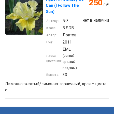
250
руб
Сан (I Follow The
Sun)
нет в наличии
5-3
Артикул:
5 SDB
Класс:
Локтев
Автор:
2011
Год:
EML
(ранний -
Сезон
цветения:
средний -
поздний)
33
Высота:
Лимонно-жёлтый/лимонно-горчичный, края – цвета
с.