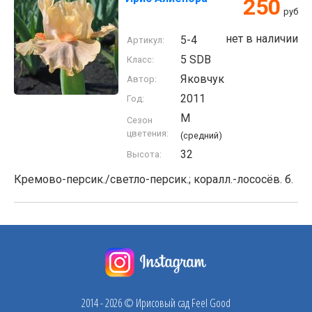
250
руб
нет в наличии
5-4
Артикул:
5 SDB
Класс:
Яковчук
Автор:
2011
Год:
M
Сезон
цветения:
(средний)
32
Высота:
Кремово-персик./светло-персик.; коралл.-лососёв. б.
2014 - 2026 © Ирисовый сад Feel Good