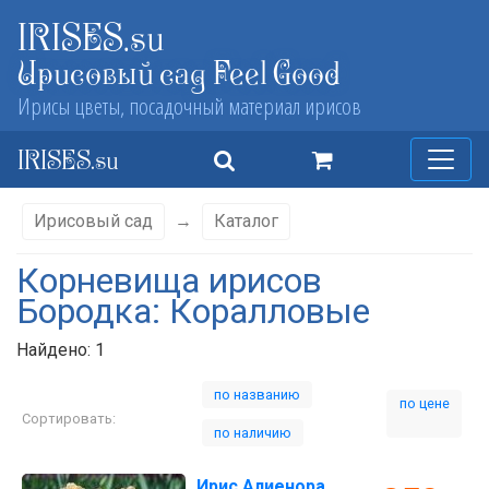
IRISES.su
Ирисовый сад Feel Good
Ирисы цветы, посадочный материал ирисов
IRISES.su
Ирисовый сад
→
Каталог
Корневища ирисов
Бородка: Коралловые
Найдено: 1
по названию
по цене
Сортировать:
по наличию
Ирис Алиенора