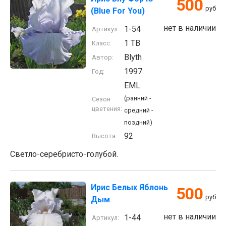
500
руб
(Blue For You)
нет в наличии
1-54
Артикул:
1 TB
Класс:
Blyth
Автор:
1997
Год:
EML
(ранний -
Сезон
цветения:
средний -
поздний)
92
Высота:
Светло-серебристо-голубой.
Ирис Белых Яблонь
500
руб
Дым
нет в наличии
1-44
Артикул: