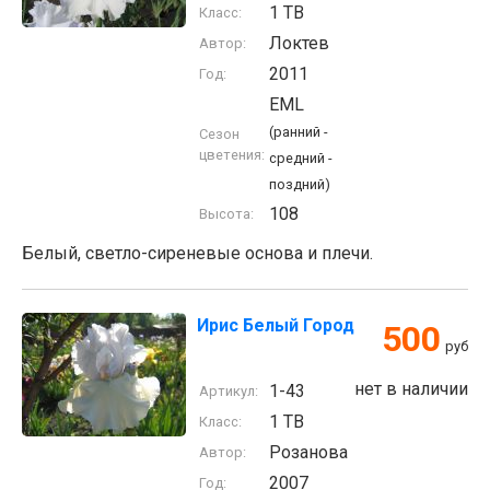
1 TB
Класс:
Локтев
Автор:
2011
Год:
EML
(ранний -
Сезон
цветения:
средний -
поздний)
108
Высота:
Белый, светло-сиреневые основа и плечи.
Ирис Белый Город
500
руб
нет в наличии
1-43
Артикул:
1 TB
Класс:
Розанова
Автор:
2007
Год: