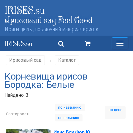
IRISES.su
Ирисовый сад Feel Good
Ирисы цветы, посадочный материал ирисов
IRISES.su
Ирисовый сад
→
Каталог
Корневища ирисов
Бородка: Белые
Найдено: 3
по названию
по цене
Сортировать:
по наличию
Ирис Блу Фор Ю