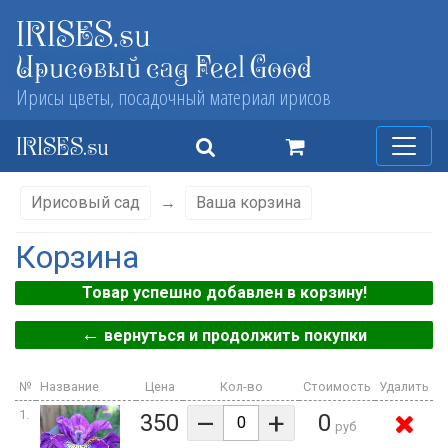
IRISES.su
Ирисовый сад Feel Good
Ирисы цветы, посадочный материал ирисов
IRISES.su
Ирисовый сад
→
Ваша корзина
Корзина
Товар успешно добавлен в корзину!
←
вернуться и продолжить покупки
№
Название
Цена
Кол-во
Стоимость
Удалить
–
+
1.
350
0
руб