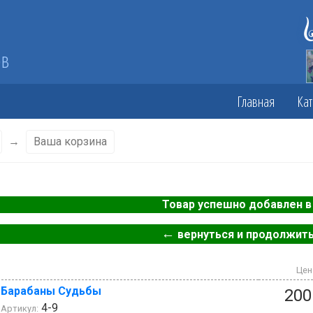
ов
Главная
Кат
→
Ваша корзина
Товар успешно добавлен в 
←
вернуться и продолжить
Цен
Барабаны Судьбы
200
4-9
Артикул: