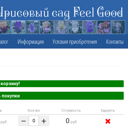
Ирисовый сад Feel Good
алог
Информация
Условия приобретения
Контакты
корзину!
 покупки
а
Кол-во
Стоимость
Удалить
–
+
0
руб
руб