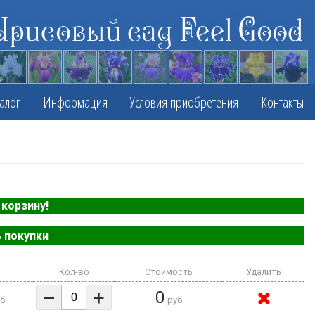
Ирисовый сад Feel Good
алог
Информация
Условия приобретения
Контакты
корзину!
 покупки
Кол-во
Стоимость
Удалить
–
+
0
б
руб