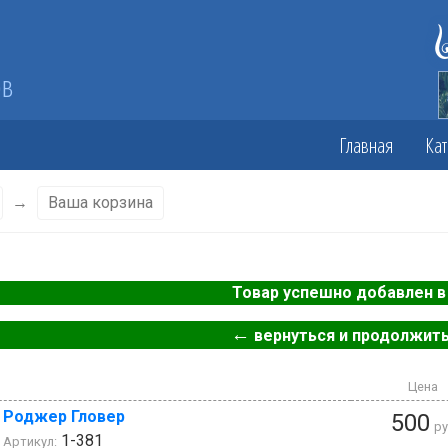
ов
Главная
Кат
→
Ваша корзина
Товар успешно добавлен в 
←
вернуться и продолжить
Цена
Роджер Гловер
500
ру
1-381
Артикул: