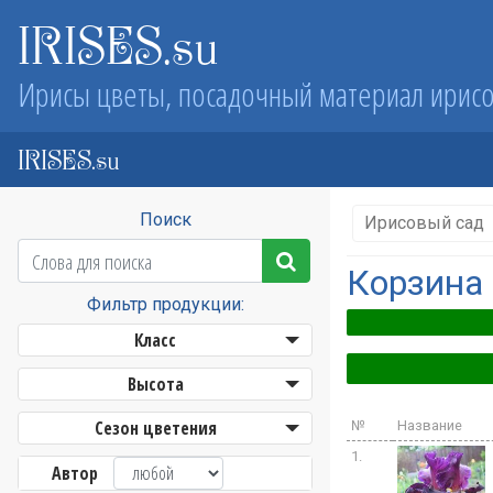
IRISES.su
Ирисы цветы, посадочный материал ирис
IRISES.su
Поиск
Ирисовый сад
Корзина
Фильтр продукции:
Класс
Высота
Сезон цветения
№
Название
1.
Автор