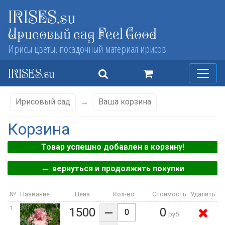
IRISES.su
Ирисовый сад Feel Good
Ирисы цветы, посадочный материал ирисов
IRISES.su
Ирисовый сад
→
Ваша корзина
Корзина
Товар успешно добавлен в корзину!
←
вернуться и продолжить покупки
№
Название
Цена
Кол-во
Стоимость
Удалить
–
1.
1500
0
руб