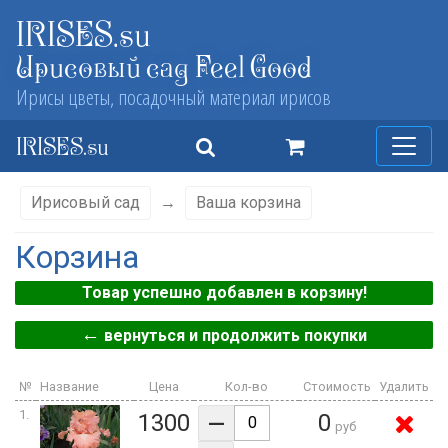
IRISES.su
Ирисовый сад Feel Good
Ирисы цветы, посадочный материал ирисов
IRISES.su
Ирисовый сад
→
Ваша корзина
Корзина
Товар успешно добавлен в корзину!
←
вернуться и продолжить покупки
№
Название
Цена
Кол-во
Стоимость
Удалить
–
1.
1300
0
руб