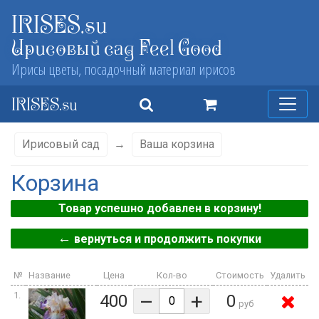
IRISES.su
Ирисовый сад Feel Good
Ирисы цветы, посадочный материал ирисов
IRISES.su
Ирисовый сад
→
Ваша корзина
Корзина
Товар успешно добавлен в корзину!
←
вернуться и продолжить покупки
№
Название
Цена
Кол-во
Стоимость
Удалить
–
+
1.
400
0
руб